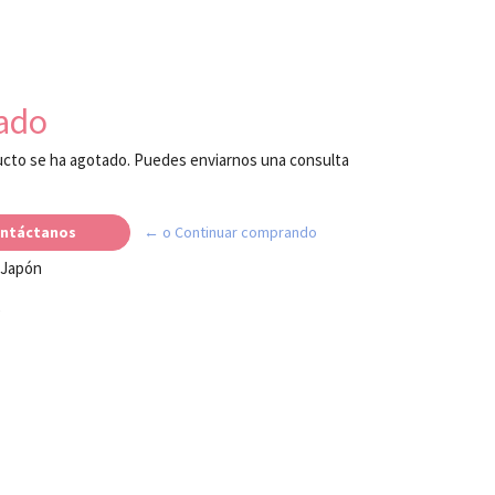
ado
cto se ha agotado. Puedes enviarnos una consulta
ntáctanos
← o Continuar comprando
 Japón
e