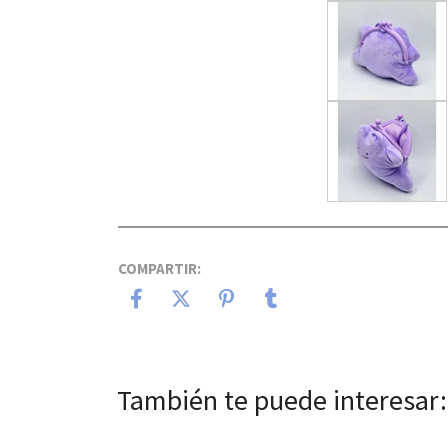
COMPARTIR:
También te puede interesar: