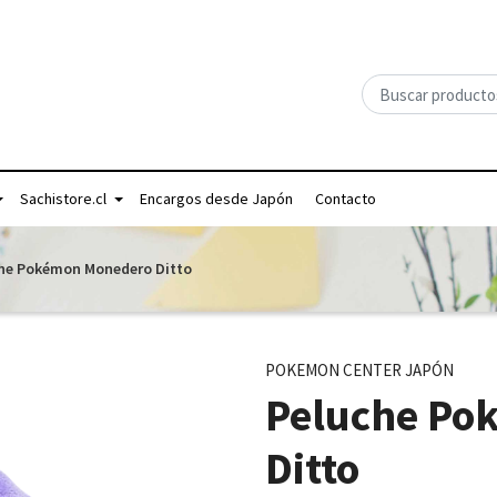
Sachistore.cl
Encargos desde Japón
Contacto
he Pokémon Monedero Ditto
POKEMON CENTER JAPÓN
Peluche Po
Ditto