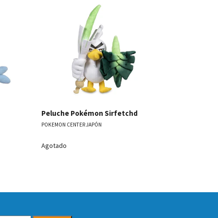
les
Ver detalles
Peluche P
POKEMON CENT
Peluche Pokémon Sirfetchd
POKEMON CENTER JAPÓN
$25.990
Agotado
Antes
$29.990