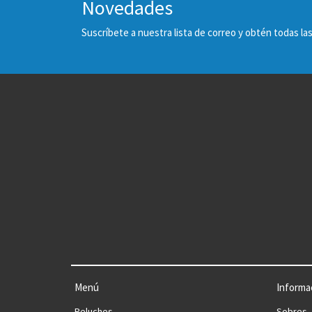
Novedades
Suscríbete a nuestra lista de correo y obtén todas 
Menú
Informa
Peluches
Sobres