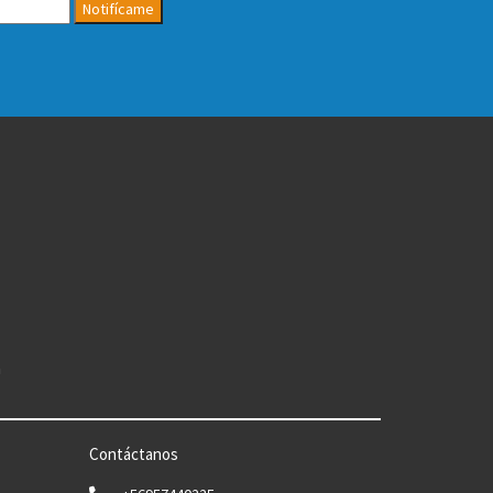
Notifícame
n
Contáctanos