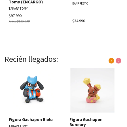
Tomy (ENCARGO)
BANPRESTO
TAKARA TOMY
$97.990
$34.990
Antes
$135.990
Recién llegados:
‹
›
Figura Gachapon Riolu
Figura Gachapon
Buneary
TAKARA TOMY