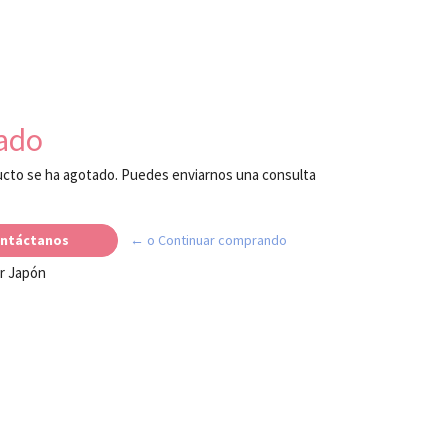
ado
cto se ha agotado. Puedes enviarnos una consulta
ntáctanos
← o Continuar comprando
r Japón