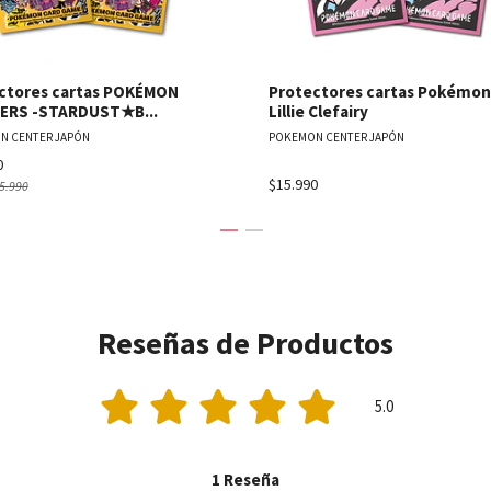
ctores cartas POKÉMON
Protectores cartas Pokémon
ERS -STARDUST★B...
Lillie Clefairy
N CENTER JAPÓN
POKEMON CENTER JAPÓN
0
$15.990
5.990
Reseñas de Productos
5.0
1 Reseña