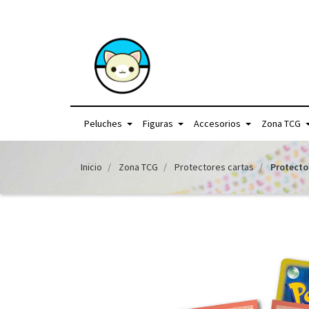
+56957440225 /
Peluches
Figuras
Accesorios
Zona TCG
Inicio
Zona TCG
Protectores cartas
Protecto