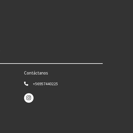
n
Contáctanos
+56957440225