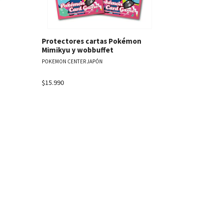
Protectores cartas Pokémon
Protector
Mimikyu y wobbuffet
Quagsire &
POKEMON CENTER JAPÓN
POKEMON CENT
$15.990
Agotado