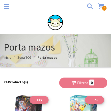
0
Porta mazos
Inicio
Zona TCG
Porta mazos
24 Producto(s)
0
Filtros
-13%
-19%