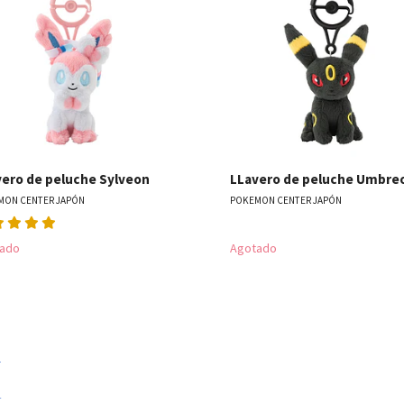
Ver detalles
Ver detal
vero de peluche Sylveon
LLavero de peluche Umbre
MON CENTER JAPÓN
POKEMON CENTER JAPÓN
ado
Agotado
1
2
3
4