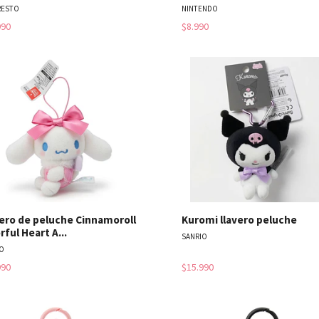
RESTO
NINTENDO
990
$8.990
Ver detalles
Ver detal
ero de peluche Cinnamoroll
Kuromi llavero peluche
rful Heart A...
SANRIO
O
990
$15.990