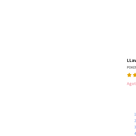
LLa
POKE
Agot