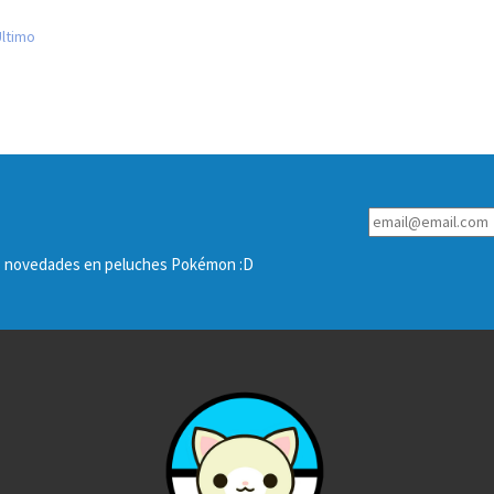
Último
las novedades en peluches Pokémon :D