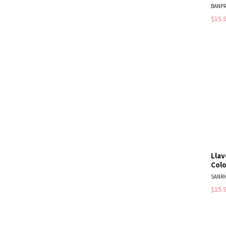
BANP
$15.
Llav
Colo
SANRI
$15.