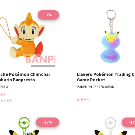
-7%
Ver detalles
Ver detal
uche Pokémon Chimchar
Llavero Pokémon Trading C
aburin Banpresto
Game Pocket
RESTO
POKEMON CENTER JAPÓN
990
$15.990
s
$14.990
-12%
-1
Ver detalles
Ver detal