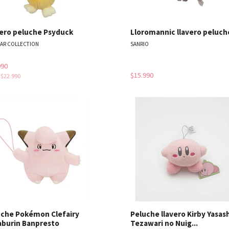
vero peluche Psyduck
Lloromannic llavero peluch
TAR COLLECTION
SANRIO
990
$15.990
s
$22.990
Ver detalles
Ver detal
uche Pokémon Clefairy
Peluche llavero Kirby Yasash
aburin Banpresto
Tezawari no Nuig...