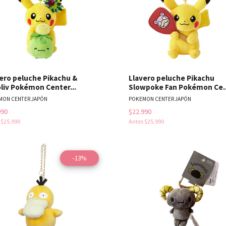
ero peluche Pikachu &
Llavero peluche Pikachu
liv Pokémon Center...
Slowpoke Fan Pokémon Ce..
MON CENTER JAPÓN
POKEMON CENTER JAPÓN
990
$22.990
s
$25.990
Antes
$25.990
-13%
Ver detalles
Ver detal