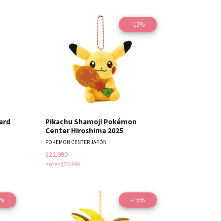
-12%
les
Ver detalles
ard
Pikachu Shamoji Pokémon
Center Hiroshima 2025
POKEMON CENTER JAPÓN
$22.990
Antes
$25.990
2%
-15%
les
Ver detalles