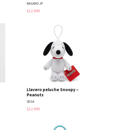
NAGANO JP
$12.990
les
Ver detalles
Llavero peluche Snoopy –
Peanuts
SEGA
$12.990