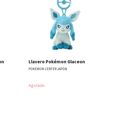
les
Ver detalles
on
Llavero Pokémon Glaceon
POKEMON CENTER JAPÓN
Agotado