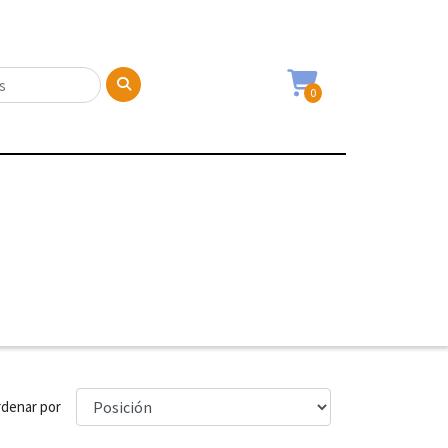
0
denar por