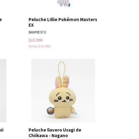
e
Peluche Lillie Pokémon Masters
EX
BANPRESTO
$15.990
Antes
$19.990
les
Ver detalles
ii
Peluche llavero Usagi de
Chiikawa - Nagano