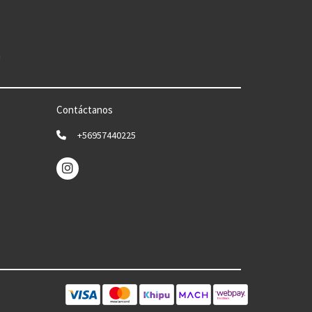
n
Contáctanos
+56957440225