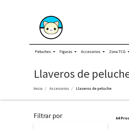
+56957440225 /
Peluches
Figuras
Accesorios
Zona TCG
Llaveros de peluch
Inicio
Accesorios
Llaveros de peluche
Filtrar por
64 Pro