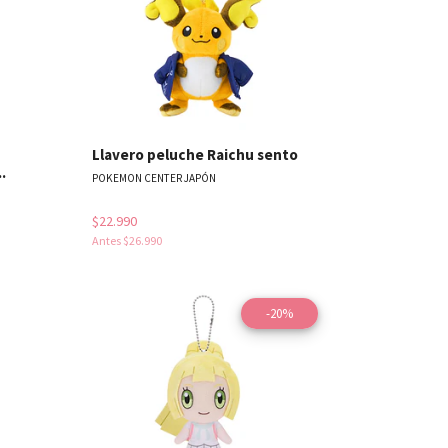
Llavero peluche Raichu sento
.
POKEMON CENTER JAPÓN
$22.990
Antes
$26.990
-20%
les
Ver detalles