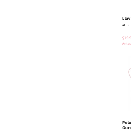
Lla
ALL S
$19.
Ante
Pel
Gur