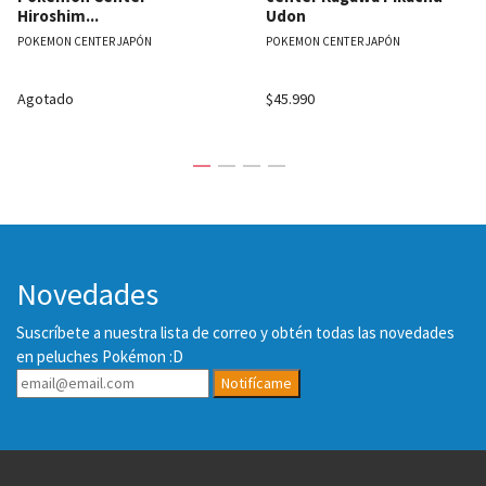
Hiroshim...
Udon
POKEMON CENTER JAPÓN
POKEMON CENTER JAPÓN
Agotado
$45.990
Novedades
Suscríbete a nuestra lista de correo y obtén todas las novedades
en peluches Pokémon :D
Notifícame