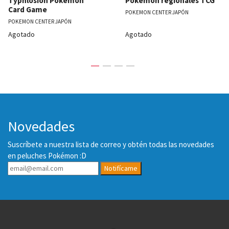
Typhlosion Pokémon
Pokémon regionales TCG
Card Game
POKEMON CENTER JAPÓN
POKEMON CENTER JAPÓN
Agotado
Agotado
Novedades
Suscríbete a nuestra lista de correo y obtén todas las novedades
en peluches Pokémon :D
Notifícame