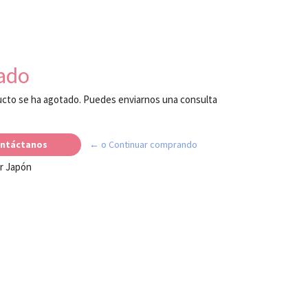
ado
cto se ha agotado. Puedes enviarnos una consulta
ntáctanos
← o Continuar comprando
r Japón