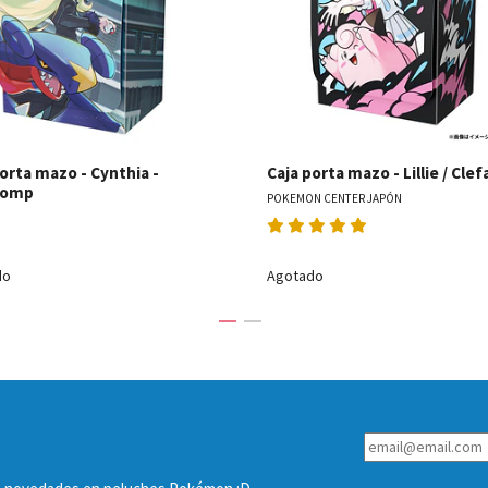
orta mazo - Cynthia -
Caja porta mazo - Lillie / Clef
homp
POKEMON CENTER JAPÓN
do
Agotado