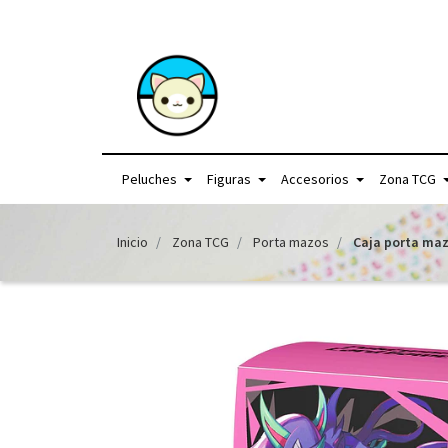
+56957440225 /
Peluches
Figuras
Accesorios
Zona TCG
Inicio
Zona TCG
Porta mazos
Caja porta maz