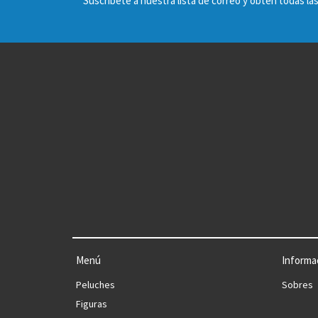
Suscríbete a nuestra lista de correo y obtén todas 
Menú
Informa
Peluches
Sobres
Figuras