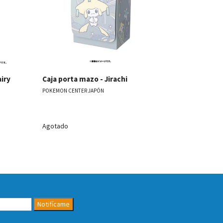
airy
Caja porta mazo - Jirachi
Caja porta 
Grandbull
POKEMON CENTER JAPÓN
POKEMON CENT
Agotado
$15.990
Notifícame