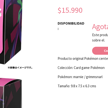
$15.990
DISPONIBILIDAD
Agot
:
Este produ
sobre el.
Co
Producto original Pokémon cente
Colección: Card game Pokémon
Pokémon: marnie / grimmsnarl
Tamaño: 9.8 x 7.5 x 6.3 cms