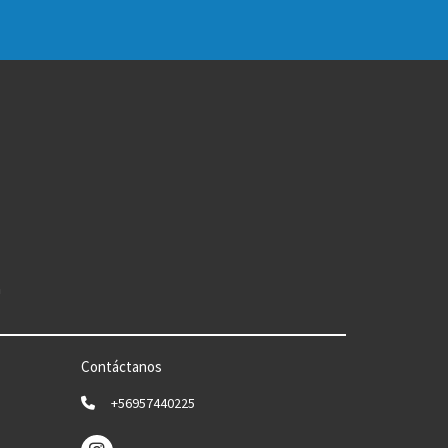
n
Contáctanos
+56957440225