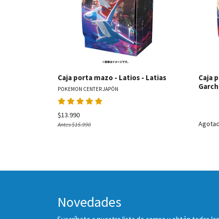
Caja porta mazo - Latios - Latias
Caja p
Garc
POKEMON CENTER JAPÓN
$13.990
Agota
Antes
$15.990
Novedades