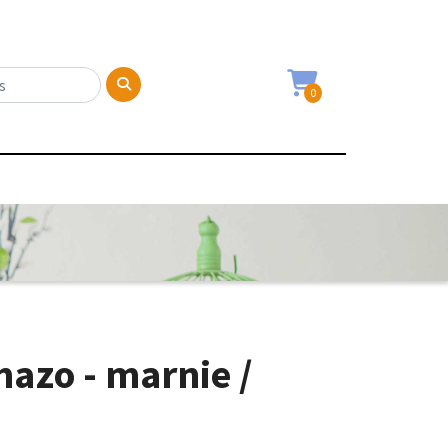
0
mazo - marnie /