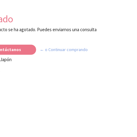
ado
cto se ha agotado. Puedes enviarnos una consulta
ntáctanos
← o Continuar comprando
 Japón
e