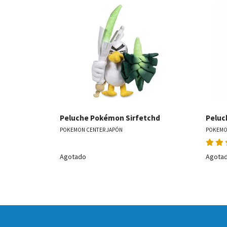
Ver detalles
Peluche Pokémon Sirfetchd
Peluc
POKEMON CENTER JAPÓN
POKEMO
Agotado
Agota