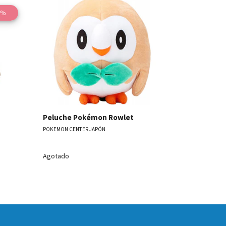
3%
les
Ver detalles
Peluche P
POKEMON CENT
Peluche Pokémon Rowlet
POKEMON CENTER JAPÓN
Agotado
Agotado