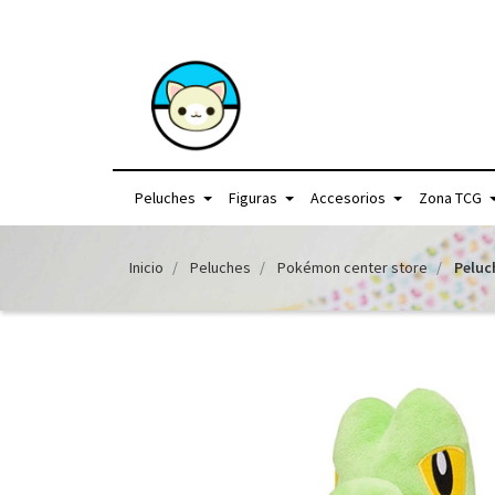
+56957440225 /
Peluches
Figuras
Accesorios
Zona TCG
Inicio
Peluches
Pokémon center store
Peluc