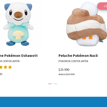
-1
Ver detalles
Ver detal
he Pokémon Oshawott
Peluche Pokémon Nacli
N CENTER JAPÓN
POKEMON CENTER JAPÓN
$25.990
do
Antes
$29.990