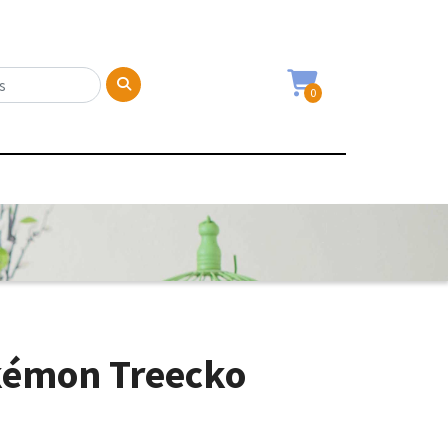
0
kémon Treecko