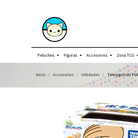
+56957440225 /
Peluches
Figuras
Accesorios
Zona TCG
Inicio
Accesorios
Utilidades
Tamagotchi Po