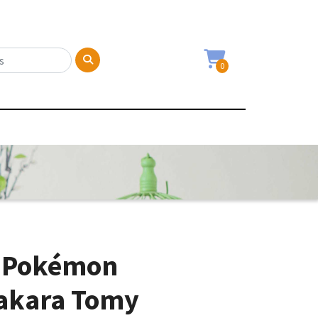
0
 Pokémon
akara Tomy