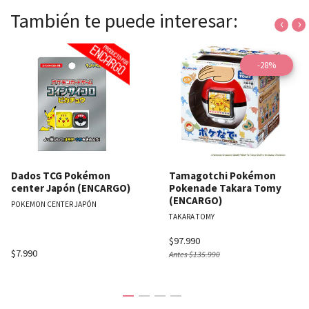
También te puede interesar:
‹
›
-28%
Dados TCG Pokémon
Tamagotchi Pokémon
center Japón (ENCARGO)
Pokenade Takara Tomy
(ENCARGO)
POKEMON CENTER JAPÓN
TAKARA TOMY
$97.990
$7.990
Antes
$135.990