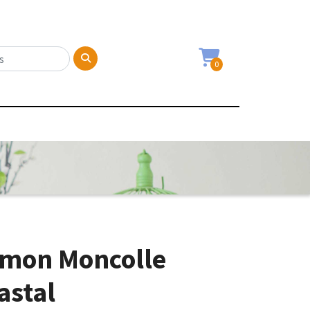
0
émon Moncolle
astal