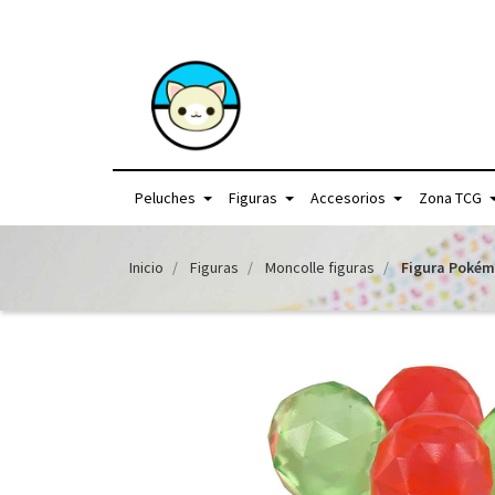
+56957440225 /
Peluches
Figuras
Accesorios
Zona TCG
Inicio
Figuras
Moncolle figuras
Figura Pokém