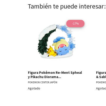
También te puede interesar:
-17%
Ver detalles
Figura Pokémon Re-Ment Spheal
Figur
y Pikachu Diorama...
& Sab
POKEMON CENTER JAPÓN
POKEMO
Agotado
Agota