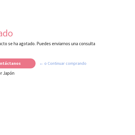
ado
cto se ha agotado. Puedes enviarnos una consulta
ntáctanos
← o Continuar comprando
er Japón