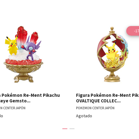
-1
Ver detalles
Ver detal
a Pokémon Re-Ment Pikachu
Figura Pokémon Re-Ment Pi
leye Gemsto...
OVALTIQUE COLLEC...
N CENTER JAPÓN
POKEMON CENTER JAPÓN
do
Agotado