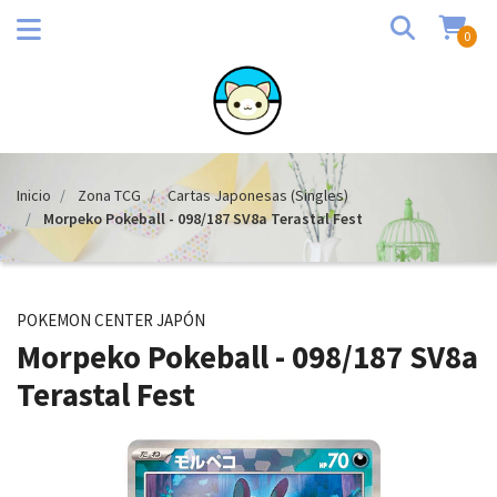
0
Inicio
Zona TCG
Cartas Japonesas (Singles)
Morpeko Pokeball - 098/187 SV8a Terastal Fest
POKEMON CENTER JAPÓN
Morpeko Pokeball - 098/187 SV8a
Terastal Fest