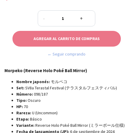
-
+
← Seguir comprando
Morpeko (Reverse Holo Poké Ball Mirror)
Nombre japonés:
モルペコ
Set:
SV8a Terastal Festival (テラスタルフェスティバル)
Número:
098/187
Tipo:
Oscuro
HP:
70
Rareza:
U (Uncommon)
Etapa:
Básico
Variante:
Reverse Holo Poké Ball Mirror (ミラーボール仕様)
Fecha de lanzamiento (JP):
6 de septiembre de 2024