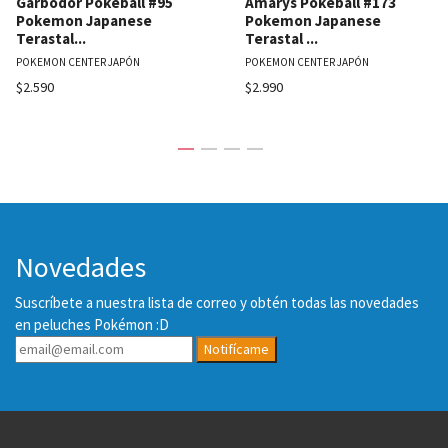
Garbodor Pokeball #95
Amarys Pokeball #173
Pokemon Japanese
Pokemon Japanese
Terastal...
Terastal ...
POKEMON CENTER JAPÓN
POKEMON CENTER JAPÓN
$2.590
$2.990
Novedades
Suscríbete a nuestra lista de correo y obtén todas las novedades
en peluches Pokémon :D
Notifícame