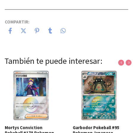
COMPARTIR:
También te puede interesar:
‹
›
Mortys Conviction
Garbodor Pokeball #95
Pokeball #178 Pokemon
Pokemon Japanese