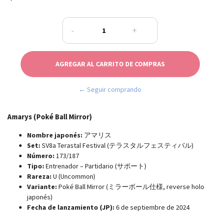
-
+
← Seguir comprando
Amarys (Poké Ball Mirror)
Nombre japonés:
アマリス
Set:
SV8a Terastal Festival (テラスタルフェスティバル)
Número:
173/187
Tipo:
Entrenador – Partidario (サポート)
Rareza:
U (Uncommon)
Variante:
Poké Ball Mirror (ミラーボール仕様, reverse holo
japonés)
Fecha de lanzamiento (JP):
6 de septiembre de 2024