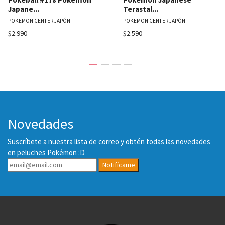
Japane...
Terastal...
POKEMON CENTER JAPÓN
POKEMON CENTER JAPÓN
$2.990
$2.590
Novedades
Suscríbete a nuestra lista de correo y obtén todas las novedades
en peluches Pokémon :D
Notifícame