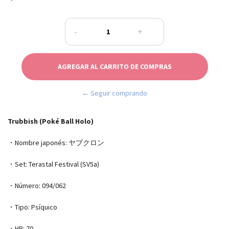
-
+
← Seguir comprando
Trubbish (Poké Ball Holo)
・Nombre japonés: ヤブクロン
・Set: Terastal Festival (SV5a)
・Número: 094/062
・Tipo: Psíquico
・HP: 70