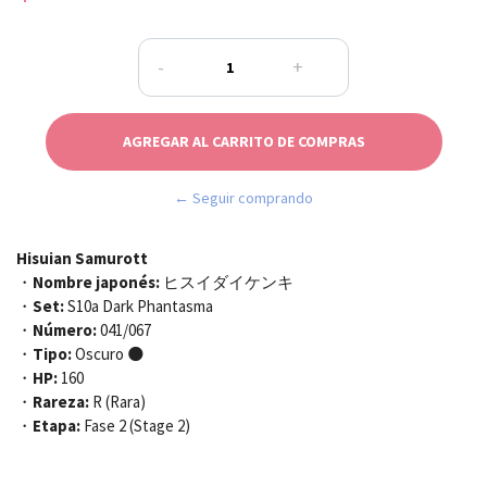
-
+
← Seguir comprando
Hisuian Samurott
・
Nombre japonés:
ヒスイダイケンキ
・
Set:
S10a Dark Phantasma
・
Número:
041/067
・
Tipo:
Oscuro 🌑
・
HP:
160
・
Rareza:
R (Rara)
・
Etapa:
Fase 2 (Stage 2)