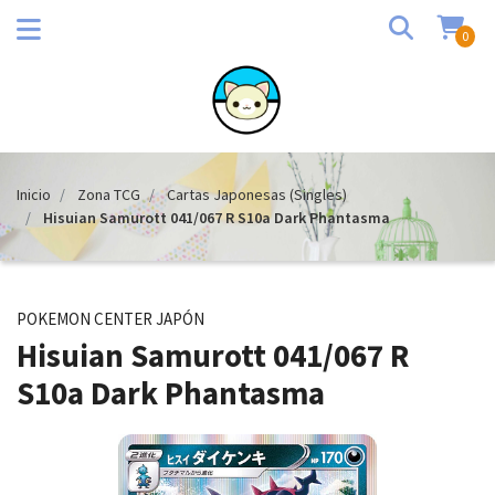
0
Inicio
Zona TCG
Cartas Japonesas (Singles)
Hisuian Samurott 041/067 R S10a Dark Phantasma
POKEMON CENTER JAPÓN
Hisuian Samurott 041/067 R
S10a Dark Phantasma