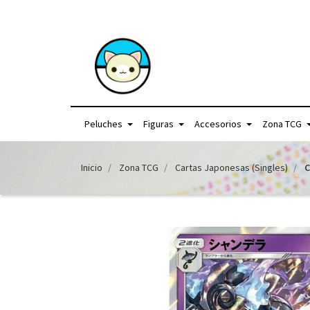
+56957440225 /
Peluches
Figuras
Accesorios
Zona TCG
Inicio
Zona TCG
Cartas Japonesas (Singles)
C