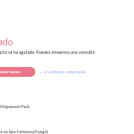
ado
cto se ha agotado. Puedes enviarnos una consulta
ntáctanos
← o Continuar comprando
 Expansion Pack
do su tipo Fantasma/Fuego)