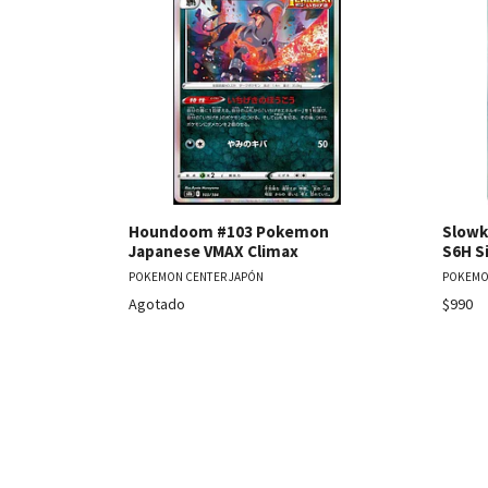
Ver detalles
Houndoom #103 Pokemon
Slowki
Japanese VMAX Climax
S6H S
POKEMON CENTER JAPÓN
POKEMO
Agotado
$990