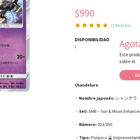
$990
(1 Reseña)
DISPONIBILIDAD
Agot
:
Este produ
sobre el.
Co
Chandelure
・
Nombre japonés:
シャンデラ
・
Set:
SMB – Sun & Moon Enhanced
・
Número:
023/050
・
Tipo:
Psíquico 🔮 (representan