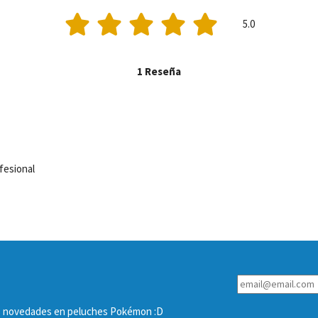
5.0
1 Reseña
Super buena experiencia, 100% profesional 
las novedades en peluches Pokémon :D