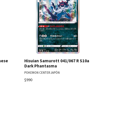
les
Ver detalles
nese
Hisuian Samurott 041/067 R S10a
Gengar #9
Dark Phantasma
Violet 151
POKEMON CENTER JAPÓN
POKEMON CENT
$990
Agotado