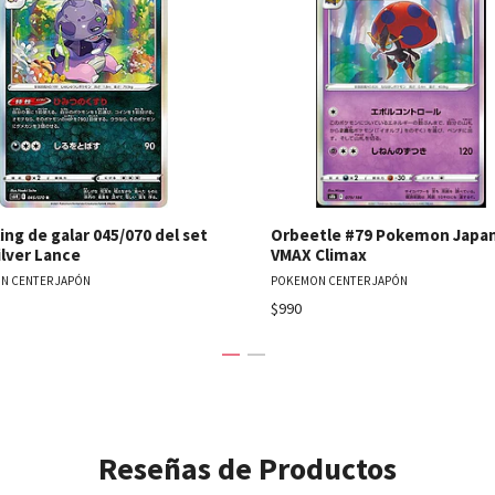
Ver detalles
Ver detal
ng de galar 045/070 del set
Orbeetle #79 Pokemon Japa
ilver Lance
VMAX Climax
N CENTER JAPÓN
POKEMON CENTER JAPÓN
$990
Reseñas de Productos