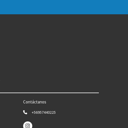
n
Contáctanos
+56957440225