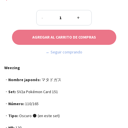
-
+
← Seguir comprando
Weezing
・
Nombre japonés:
マタドガス
・
Set:
SV2a Pokémon Card 151
・
Número:
110/165
・
Tipo:
Oscuro 🌑 (en este set)
・
HP:
120