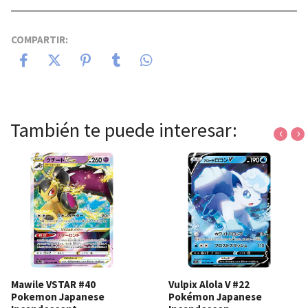
COMPARTIR:
También te puede interesar:
‹
›
Mawile VSTAR #40
Vulpix Alola V #22
Pokemon Japanese
Pokémon Japanese