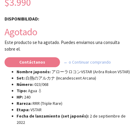
$3.990
DISPONIBILIDAD:
Agotado
Este producto se ha agotado. Puedes enviarnos una consulta
sobre el.
Contáctanos
← o Continuar comprando
Nombre japonés:
アローラロコンVSTAR (Arōra Rokon VSTAR)
Set:
白熱のアルカナ (Incandescent Arcana)
Número:
023/068
Tipo:
Agua 💧
HP:
240
Rareza:
RRR (Triple Rare)
Etapa:
VSTAR
Fecha de lanzamiento (set japonés):
2 de septiembre de
2022