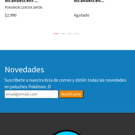
Incandescent ...
Incandescen...
POKEMON CENTER JAPÓN
$2.990
Agotado
Novedades
Suscríbete a nuestra lista de correo y obtén todas las novedades
en peluches Pokémon :D
Notifícame