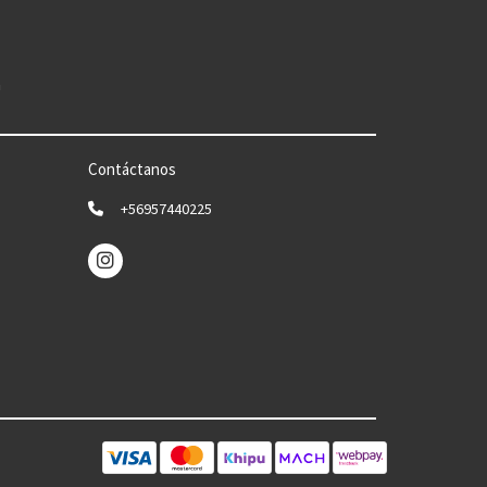
n
Contáctanos
+56957440225