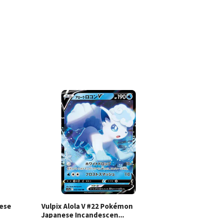
les
Ver detalles
ese
Vulpix Alola V #22 Pokémon
Reshiram 
Japanese Incandescen...
Japanese I