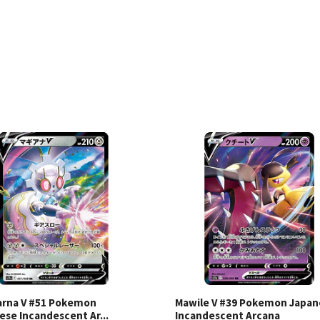
Ver detalles
Ver detal
rna V #51 Pokemon
Mawile V #39 Pokemon Japan
ese Incandescent Ar...
Incandescent Arcana