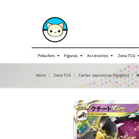
+56957440225 /
Peluches
Figuras
Accesorios
Zona TCG
Inicio
Zona TCG
Cartas Japonesas (Singles)
M