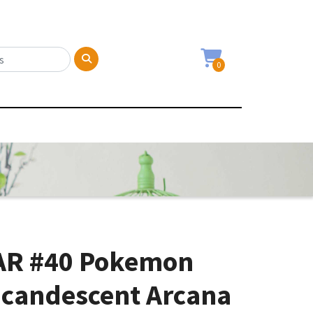
0
AR #40 Pokemon
ncandescent Arcana