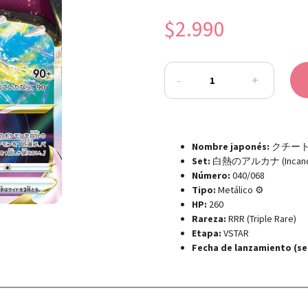
$2.990
-
+
Nombre japonés:
クチートVST
Set:
白熱のアルカナ (Incandes
Número:
040/068
Tipo:
Metálico ⚙️
HP:
260
Rareza:
RRR (Triple Rare)
Etapa:
VSTAR
Fecha de lanzamiento (se