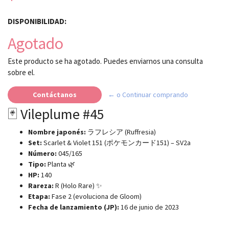
DISPONIBILIDAD:
Agotado
Este producto se ha agotado. Puedes enviarnos una consulta
sobre el.
Contáctanos
← o Continuar comprando
🃏 Vileplume #45
Nombre japonés:
ラフレシア (Ruffresia)
Set:
Scarlet & Violet 151 (ポケモンカード151) – SV2a
Número:
045/165
Tipo:
Planta 🌿
HP:
140
Rareza:
R (Holo Rare) ✨
Etapa:
Fase 2 (evoluciona de Gloom)
Fecha de lanzamiento (JP):
16 de junio de 2023