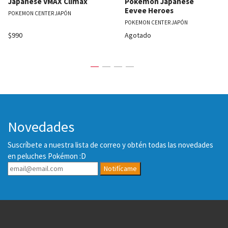
Japanese VMAX Climax
Pokemon Japanese
Eevee Heroes
POKEMON CENTER JAPÓN
POKEMON CENTER JAPÓN
$990
Agotado
Novedades
Suscríbete a nuestra lista de correo y obtén todas las novedades
en peluches Pokémon :D
Notifícame