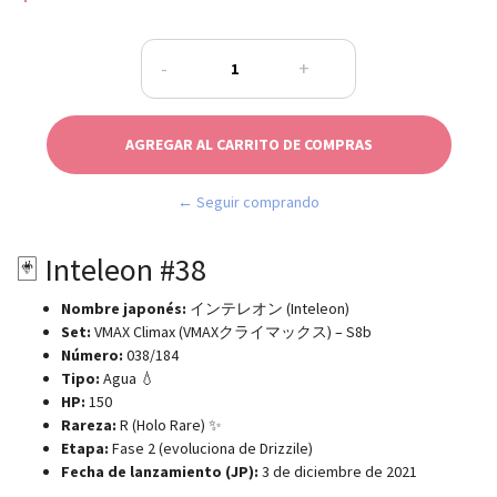
-
+
← Seguir comprando
🃏 Inteleon #38
Nombre japonés:
インテレオン (Inteleon)
Set:
VMAX Climax (VMAXクライマックス) – S8b
Número:
038/184
Tipo:
Agua 💧
HP:
150
Rareza:
R (Holo Rare) ✨
Etapa:
Fase 2 (evoluciona de Drizzile)
Fecha de lanzamiento (JP):
3 de diciembre de 2021