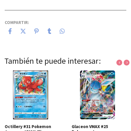
COMPARTIR:
También te puede interesar:
‹
›
Octillery #31 Pokemon
Glaceon VMAX #25