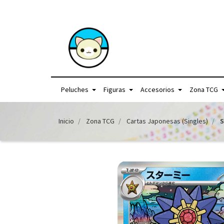
+56957440225 /
Peluches
Figuras
Accesorios
Zona TCG
Inicio
Zona TCG
Cartas Japonesas (Singles)
S