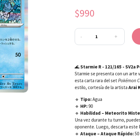
$990
-
+
🌊
Starmie R - 121/165 - SV2a
Starmie se presenta con un arte vi
esta carta rara del set
Pokémon C
estilo, cortesía de la artista
Arai 
🔹
Tipo:
Agua
🔹
HP:
90
🔹
Habilidad – Meteorito Miste
Una vez durante tu turno, puede
oponente. Luego, descarta este P
🔹
Ataque – Ataque Rápido:
50 