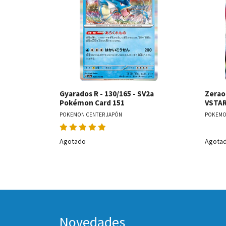
Gyarados R - 130/165 - SV2a
Zeraor
Pokémon Card 151
VSTAR
POKEMON CENTER JAPÓN
POKEMO
Agotado
Agota
Novedades