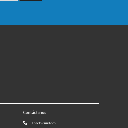
n
Contáctanos
+56957440225