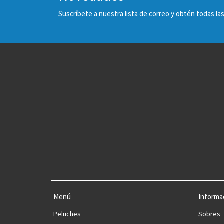
Suscríbete a nuestra lista de correo y obtén todas 
Menú
Informa
Peluches
Sobres