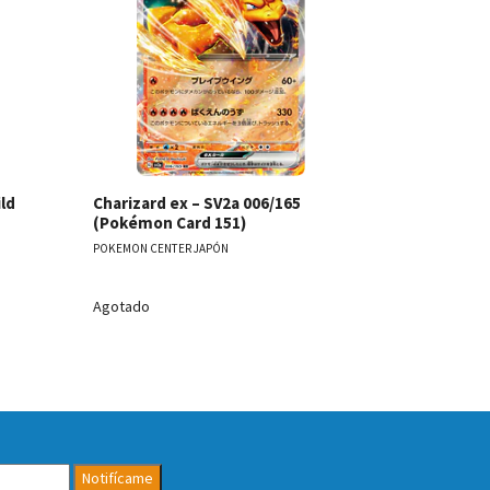
ild
Charizard ex – SV2a 006/165
Hatterene
(Pokémon Card 151)
Japanese 
POKEMON CENTER JAPÓN
POKEMON CENT
Agotado
Agotado
Notifícame