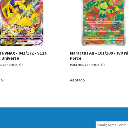
a VMAX - 041/172 - S12a
Maractus AR - 101/100 - sv9 W
 Universe
Force
N CENTER JAPÓN
POKEMON CENTER JAPÓN
do
Agotado