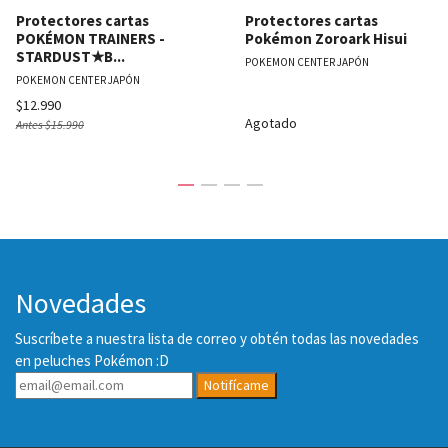
Protectores cartas
Protectores cartas
POKÉMON TRAINERS -
Pokémon Zoroark Hisui
STARDUST★B...
POKEMON CENTER JAPÓN
POKEMON CENTER JAPÓN
$12.990
Agotado
Antes
$15.990
Novedades
Suscríbete a nuestra lista de correo y obtén todas las novedades
en peluches Pokémon :D
Notifícame