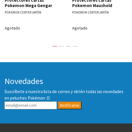
Protectores cartas
Protectores cartas
Pokemon Mega Gengar
Pokemon Maushold
POKEMON CENTER JAPÓN
POKEMON CENTER JAPÓN
Agotado
Agotado
Novedades
Suscríbete a nuestra lista de correo y obtén todas las novedades
en peluches Pokémon :D
Notifícame