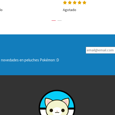
do
Agotado
las novedades en peluches Pokémon :D