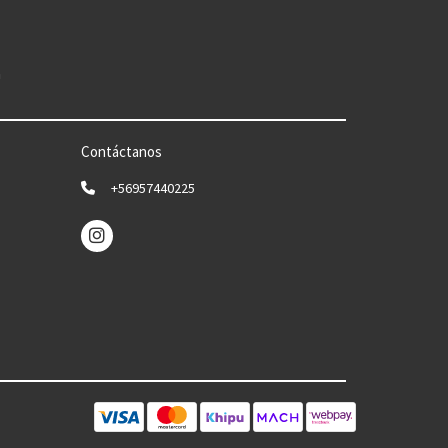
n
Contáctanos
+56957440225