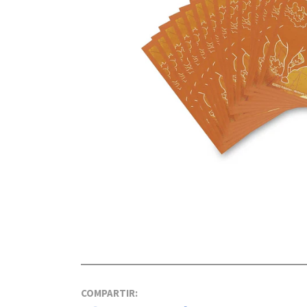
COMPARTIR: