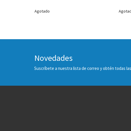
Agotado
Agota
Novedades
Suscríbete a nuestra lista de correo y obtén todas 