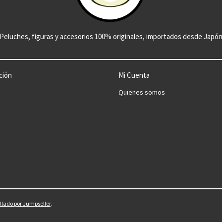
Peluches, figuras y accesorios 100% originales, importados desde Japó
ción
Mi Cuenta
Quienes somos
llado por Jumpseller
.