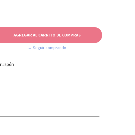
← Seguir comprando
r Japón