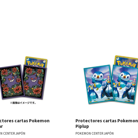
Ver detalles
Ver detal
ctores cartas Pokemon
Protectores cartas Pokemon
r
Piplup
N CENTER JAPÓN
POKEMON CENTER JAPÓN