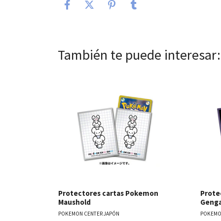
También te puede interesar:
Ver detalles
Protectores cartas Pokemon
Prote
Maushold
Genga
POKEMON CENTER JAPÓN
POKEMO