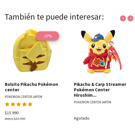
También te puede interesar:
‹
›
-27%
Bolsito Pikachu Pokémon
Pikachu & Carp Streamer
center
Pokémon Center
Hiroshim...
POKEMON CENTER JAPÓN
POKEMON CENTER JAPÓN
$15.990
Agotado
Antes
$21.990