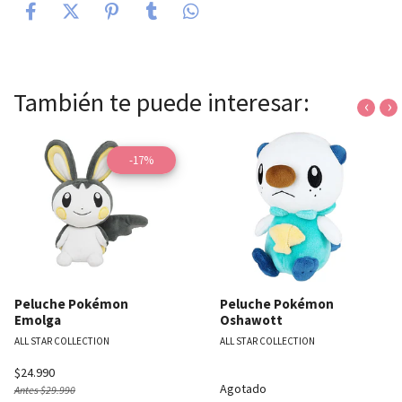
También te puede interesar:
‹
›
-17%
Peluche Pokémon
Peluche Pokémon
Emolga
Oshawott
ALL STAR COLLECTION
ALL STAR COLLECTION
$24.990
Agotado
Antes
$29.990