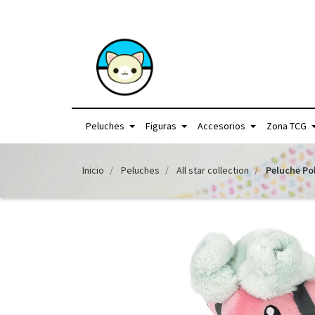
+56957440225 /
Peluches
Figuras
Accesorios
Zona TCG
Inicio
Peluches
All star collection
Peluche Po