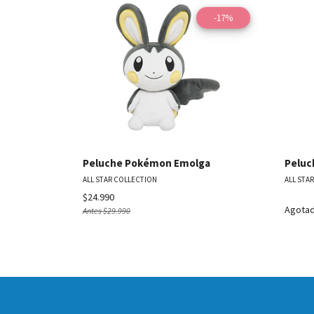
-17%
Ver detalles
Peluche Pokémon Emolga
Peluc
ALL STAR COLLECTION
ALL STA
$24.990
Agota
Antes
$29.990