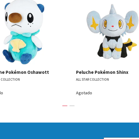
Ver detalles
Ver detal
he Pokémon Oshawott
Peluche Pokémon Shinx
R COLLECTION
ALL STAR COLLECTION
do
Agotado