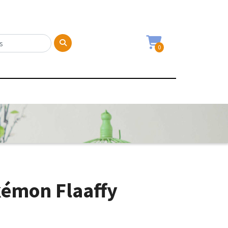
0
kémon Flaaffy