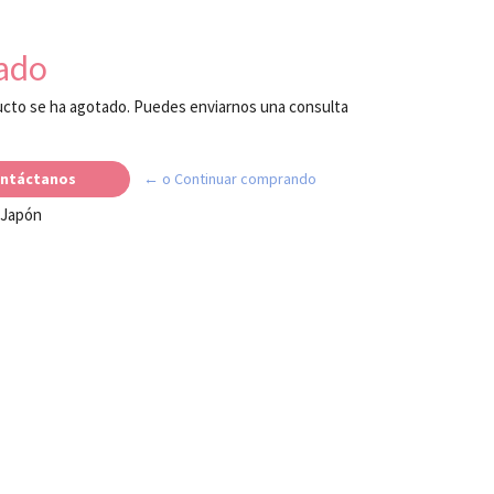
ado
cto se ha agotado. Puedes enviarnos una consulta
ntáctanos
← o Continuar comprando
 Japón