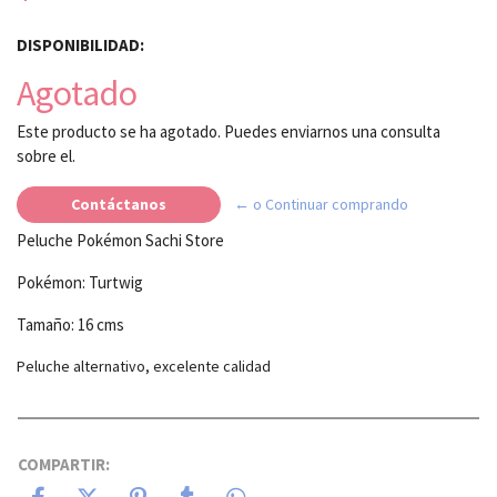
DISPONIBILIDAD:
Agotado
Este producto se ha agotado. Puedes enviarnos una consulta
sobre el.
Contáctanos
← o Continuar comprando
Peluche Pokémon Sachi Store
Pokémon: Turtwig
Tamaño: 16 cms
Peluche alternativo, excelente calidad
COMPARTIR: