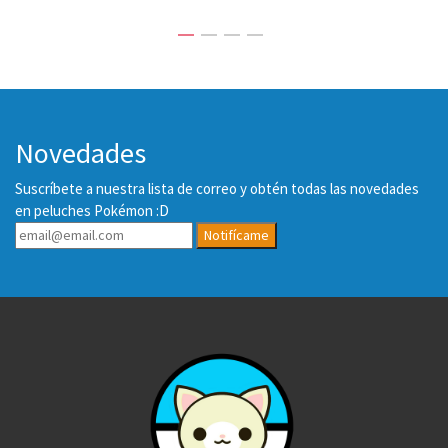
Novedades
Suscríbete a nuestra lista de correo y obtén todas las novedades
en peluches Pokémon :D
Notifícame