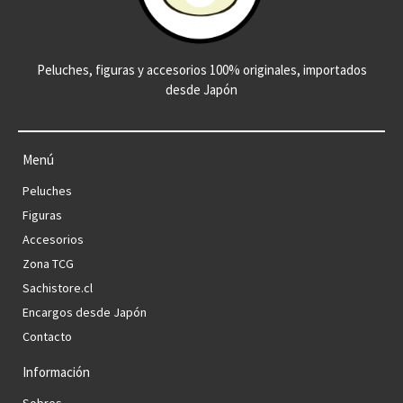
Peluches, figuras y accesorios 100% originales, importados
desde Japón
Menú
Peluches
Figuras
Accesorios
Zona TCG
Sachistore.cl
Encargos desde Japón
Contacto
Información
Sobres