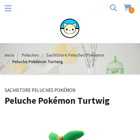
0
Inicio
Peluches
SachiStore Peluches Pokémon
Peluche Pokémon Turtwig
SACHISTORE PELUCHES POKÉMON
Peluche Pokémon Turtwig