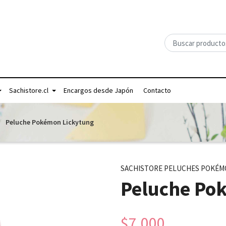
Sachistore.cl
Encargos desde Japón
Contacto
Peluche Pokémon Lickytung
SACHISTORE PELUCHES POKÉ
Peluche Po
$7.000