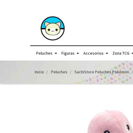
+56957440225 /
Peluches
Figuras
Accesorios
Zona TCG
Inicio
Peluches
SachiStore Peluches Pokémon