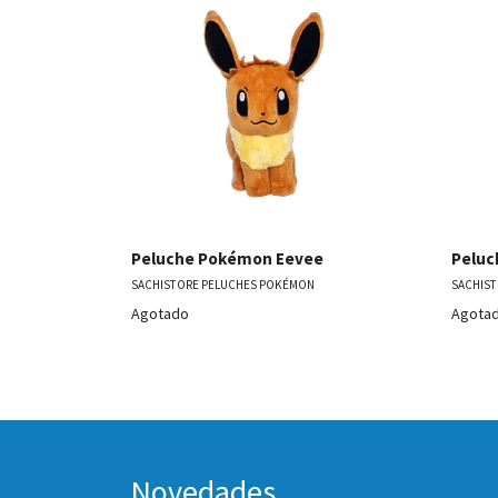
Ver detalles
Peluche Pokémon Eevee
Peluc
SACHISTORE PELUCHES POKÉMON
SACHIS
Agotado
Agota
Novedades