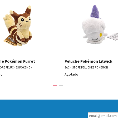
Ver detalles
Ver detal
he Pokémon Furret
Peluche Pokémon Litwick
TORE PELUCHES POKÉMON
SACHISTORE PELUCHES POKÉMON
do
Agotado