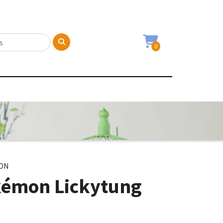
0
MON
kémon Lickytung