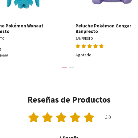
he Pokémon Wynaut
Peluche Pokémon Gengar
esto
Banpresto
STO
BANPRESTO
0
Agotado
5.990
Reseñas de Productos
5.0
1 Reseña