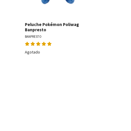
Peluche Pokémon Poliwag
Peluche P
Banpresto
Banpresto
BANPRESTO
BANPRESTO
Agotado
Agotado