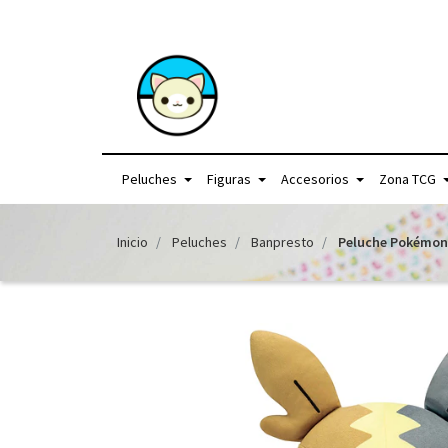
+56957440225 /
Peluches
Figuras
Accesorios
Zona TCG
Inicio
Peluches
Banpresto
Peluche Pokémon