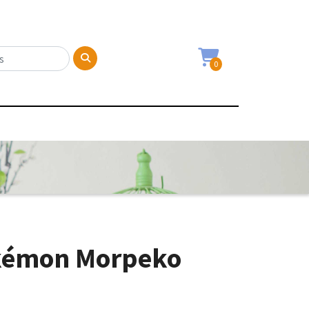
0
kémon Morpeko