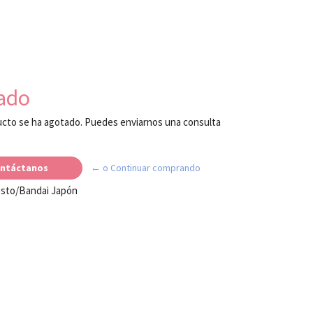
ado
cto se ha agotado. Puedes enviarnos una consulta
ntáctanos
← o Continuar comprando
esto/Bandai Japón