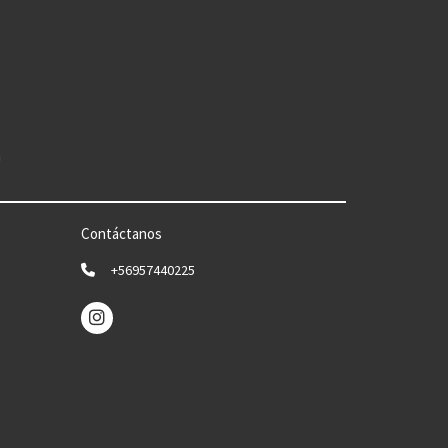
n
Contáctanos
+56957440225