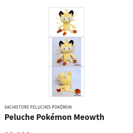
SACHISTORE PELUCHES POKÉMON
Peluche Pokémon Meowth