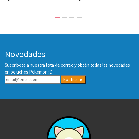
Novedades
Suscríbete a nuestra lista de correo y obtén todas las novedades
en peluches Pokémon :D
Notifícame