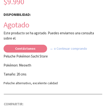
$9.990
DISPONIBILIDAD:
Agotado
Este producto se ha agotado. Puedes enviarnos una consulta
sobre el.
Contáctanos
← o Continuar comprando
Peluche Pokémon Sachi Store
Pokémon: Meowth
Tamaño: 20 cms
Peluche alternativo, excelente calidad
COMPARTIR: