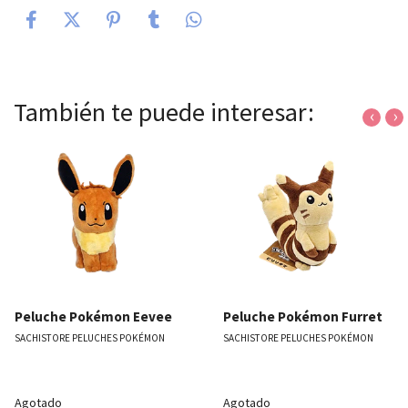
También te puede interesar:
‹
›
Peluche Pokémon Eevee
Peluche Pokémon Furret
SACHISTORE PELUCHES POKÉMON
SACHISTORE PELUCHES POKÉMON
Agotado
Agotado