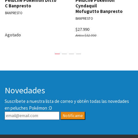
Peluche Pokémon Ditto
Peluche Pokémon
C Banpresto
Cyndaquil
Mofugutto Banpresto
BANPRESTO
BANPRESTO
$27.990
Agotado
Antes
$32.990
Novedades
Suscríbete a nuestra lista de correo y obtén todas las novedades
en peluches Pokémon :D
Notifícame