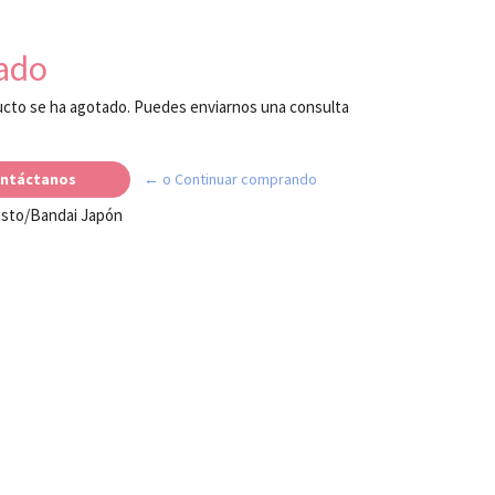
ado
cto se ha agotado. Puedes enviarnos una consulta
ntáctanos
← o Continuar comprando
esto/Bandai Japón