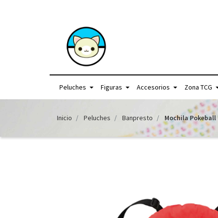
+56957440225 /
Peluches
Figuras
Accesorios
Zona TCG
Inicio
Peluches
Banpresto
Mochila Pokeball