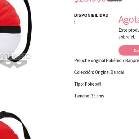
($29.990)
DISPONIBILIDAD
Agot
:
Este produ
sobre el.
Co
Peluche original Pokémon Banpr
Colección: Original Bandai
Tipo: Pokeball
Tamaño: 33 cms