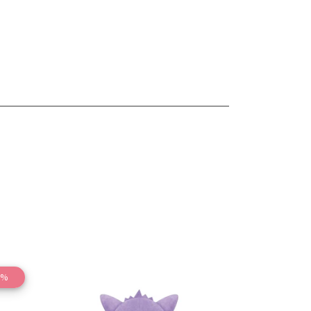
6%
les
Ver detalles