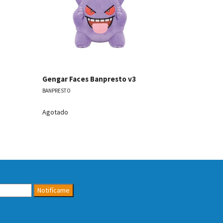
Gengar Fac
BANPRESTO
Gengar Faces Banpresto v3
BANPRESTO
Agotado
Agotado
Notifícame