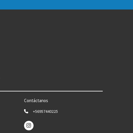
n
Contáctanos
+56957440225