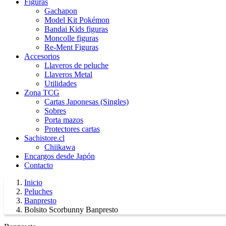
Figuras
Gachapon
Model Kit Pokémon
Bandai Kids figuras
Moncolle figuras
Re-Ment Figuras
Accesorios
Llaveros de peluche
Llaveros Metal
Utilidades
Zona TCG
Cartas Japonesas (Singles)
Sobres
Porta mazos
Protectores cartas
Sachistore.cl
Chiikawa
Encargos desde Japón
Contacto
Inicio
Peluches
Banpresto
Bolsito Scorbunny Banpresto