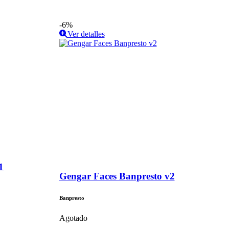
-6%
Ver detalles
1
Gengar Faces Banpresto v2
Banpresto
Agotado