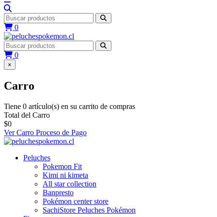
0
0
×
Carro
Tiene 0 artículo(s) en su carrito de compras
Total del Carro
$0
Ver Carro
Proceso de Pago
Peluches
Pokemon Fit
Kimi ni kimeta
All star collection
Banpresto
Pokémon center store
SachiStore Peluches Pokémon