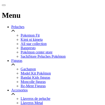
Menu
Peluches
Pokemon Fit
Kimi ni kimeta
All star collection
Banpresto
Pokémon center store
SachiStore Peluches Pokémon
Figuras
Gachapon
Model Kit Pokémon
Bandai Kids figuras
Moncolle figuras
Re-Ment Figuras
Accesorios
Llaveros de peluche
Llaveros Metal