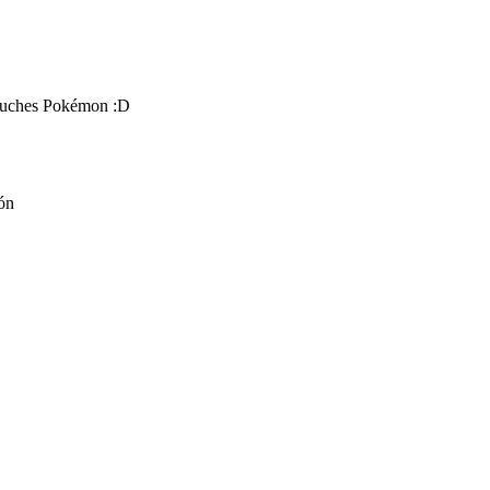
peluches Pokémon :D
pón