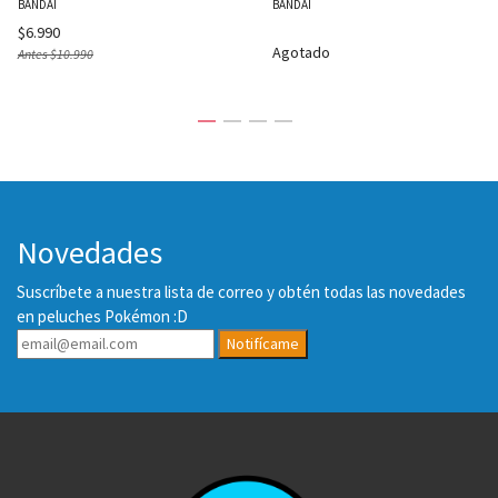
BANDAI
BANDAI
$6.990
Agotado
Antes
$10.990
Novedades
Suscríbete a nuestra lista de correo y obtén todas las novedades
en peluches Pokémon :D
Notifícame