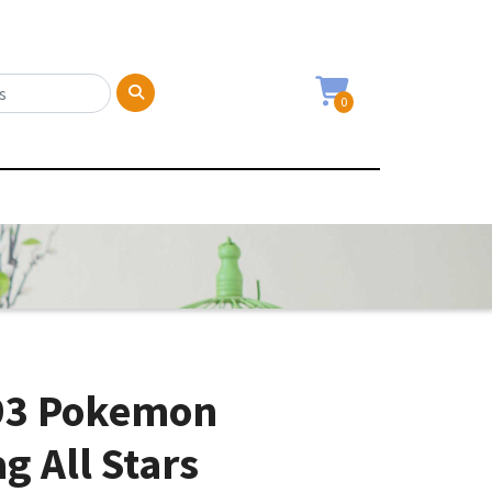
0
93 Pokemon
g All Stars