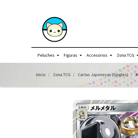
+56957440225 /
Peluches
Figuras
Accesorios
Zona TCG
Inicio
Zona TCG
Cartas Japonesas (Singles)
M