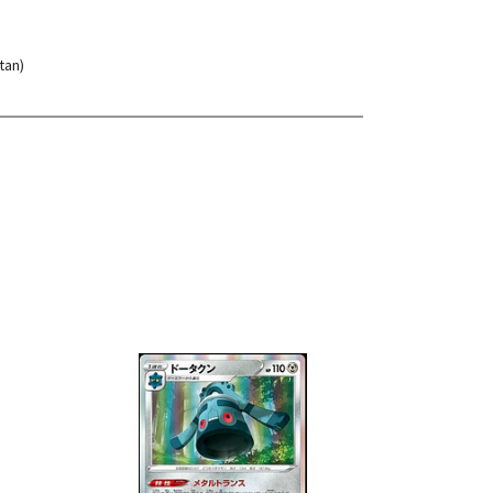
tan)
les
Ver detalles