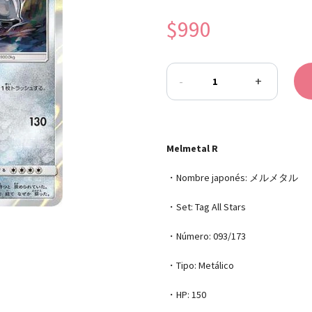
$990
-
+
Melmetal R
・Nombre japonés: メルメタル
・Set: Tag All Stars
・Número: 093/173
・Tipo: Metálico
・HP: 150