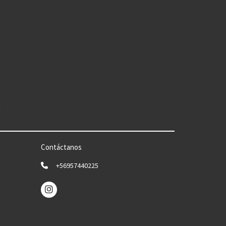
n
Contáctanos
+56957440225