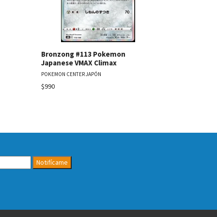
Bronzong #113 Pokemon
Espeon Po
Japanese VMAX Climax
Japanese Te
POKEMON CENTER JAPÓN
POKEMON CENT
$990
Agotado
Notifícame