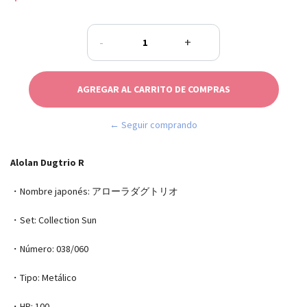
-
+
← Seguir comprando
Alolan Dugtrio R
・Nombre japonés: アローラダグトリオ
・Set: Collection Sun
・Número: 038/060
・Tipo: Metálico
・HP: 100