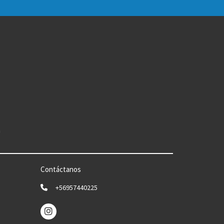
n
Contáctanos
+56957440225