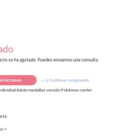
ado
cto se ha agotado. Puedes enviarnos una consulta
ntáctanos
← o Continuar comprando
ndividual Kanto medallas versión Pokémon center
ieza
or ×