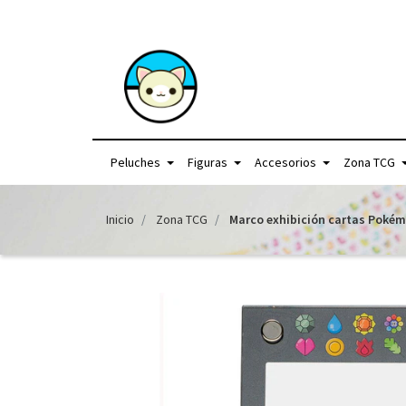
+56957440225 /
Peluches
Figuras
Accesorios
Zona TCG
Inicio
Zona TCG
Marco exhibición cartas Pokém