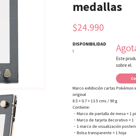
medallas
$24.990
DISPONIBILIDAD
Agot
:
Este produ
sobre el.
Co
Marco exhibición cartas Pokémon i
original
8.5 × 0.7 × 13.5 cms / 90 g
Contiene:
・Marco de pantalla de mesa × 1 p
・Marco de tarjeta decorativo × 1
・1 marco de visualización posteri
・Bolsa transparente × 1 hoja