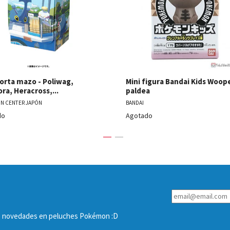
porta mazo - Poliwag,
Mini figura Bandai Kids Woop
ra, Heracross,...
paldea
N CENTER JAPÓN
BANDAI
do
Agotado
las novedades en peluches Pokémon :D