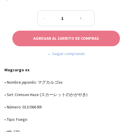
-
+
← Seguir comprando
Magcargo ex
• Nombre japonés: マグカルゴex
• Set: Crimson Haze (スカーレットのかがやき)
• Número: 013/066 RR
• Tipo: Fuego
• HP: 270