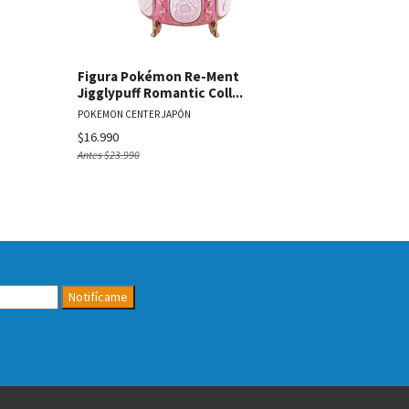
Figura Pokémon Re-Ment
Figura Po
Jigglypuff Romantic Coll...
Chandelure 
POKEMON CENTER JAPÓN
POKEMON CENT
$16.990
Agotado
Antes
$23.990
Notifícame