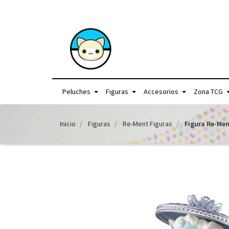
+56957440225 /
Peluches
Figuras
Accesorios
Zona TCG
Inicio
Figuras
Re-Ment Figuras
Figura Re-Men