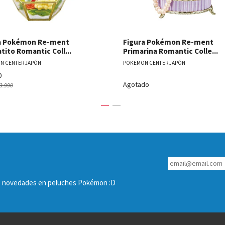
a Pokémon Re-ment
Figura Pokémon Re-ment
tito Romantic Coll...
Primarina Romantic Colle...
N CENTER JAPÓN
POKEMON CENTER JAPÓN
0
Agotado
3.990
las novedades en peluches Pokémon :D