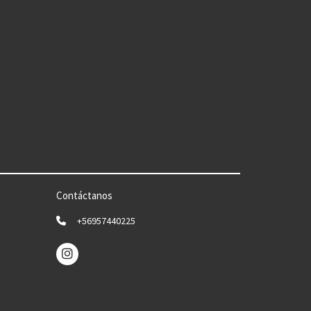
n
Contáctanos
+56957440225