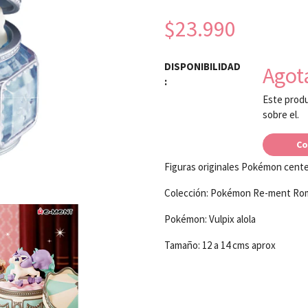
$23.990
DISPONIBILIDAD
Agot
:
Este produ
sobre el.
Co
Figuras originales Pokémon cent
Colección: Pokémon Re-ment Roma
Pokémon: Vulpix alola
Tamaño: 12 a 14 cms aprox