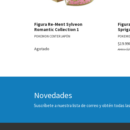
Figura Re-Ment Sylveon
Figur
Romantic Collection 1
Spriga
POKEMON CENTER JAPÓN
POKEMO
$19.99
Agotado
Antes
$2
Novedades
Suscríbete a nuestra lista de correo y obtén todas 