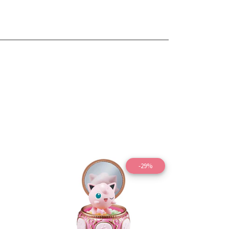
-29%
les
Ver detalles