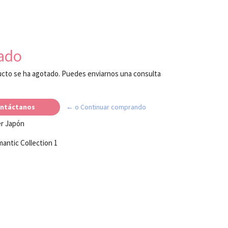
ado
cto se ha agotado. Puedes enviarnos una consulta
ntáctanos
← o Continuar comprando
er Japón
ntic Collection 1