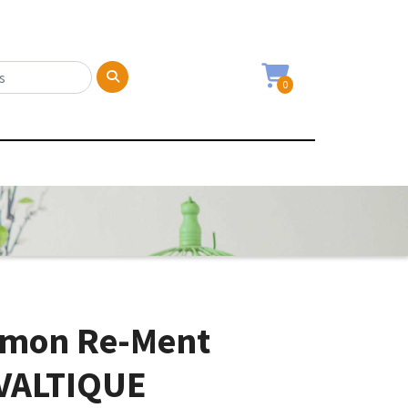
0
émon Re-Ment
VALTIQUE