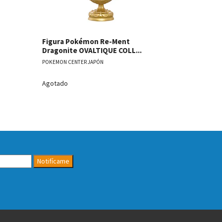
Figura Pokémon Re-Ment
Figura Po
Dragonite OVALTIQUE COLL...
OVALTIQUE
POKEMON CENTER JAPÓN
POKEMON CENT
Agotado
Agotado
Notifícame