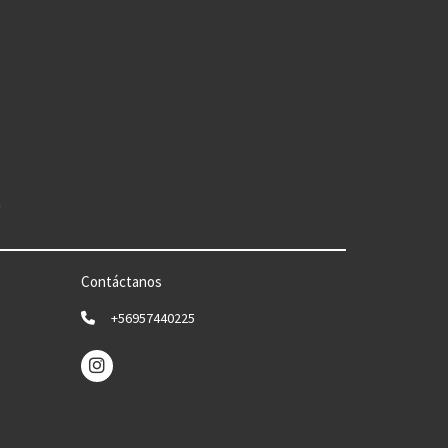
n
Contáctanos
+56957440225