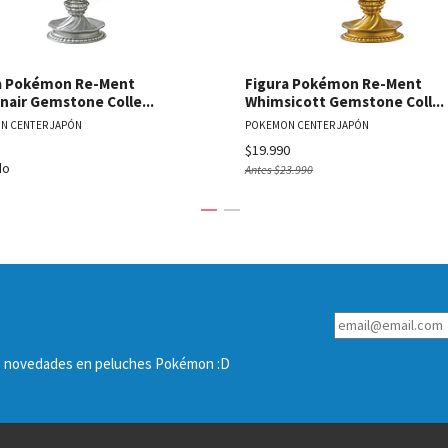
a Pokémon Re-Ment
Figura Pokémon Re-Ment
nair Gemstone Colle...
Whimsicott Gemstone Coll...
N CENTER JAPÓN
POKEMON CENTER JAPÓN
$19.990
do
Antes
$23.990
las novedades en peluches Pokémon :D