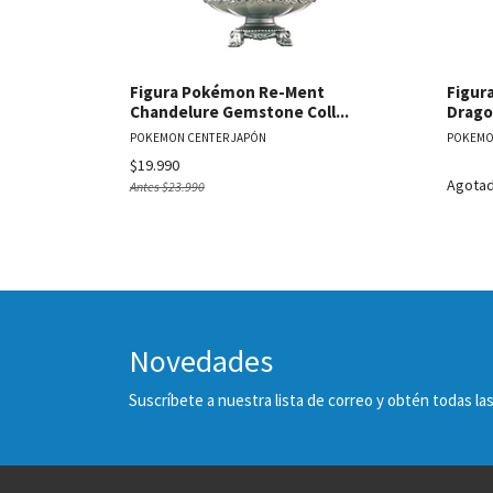
Figura Pokémon Re-Ment
Figur
Chandelure Gemstone Coll...
Drago
POKEMON CENTER JAPÓN
POKEMO
$19.990
Agota
Antes
$23.990
Novedades
Suscríbete a nuestra lista de correo y obtén todas 