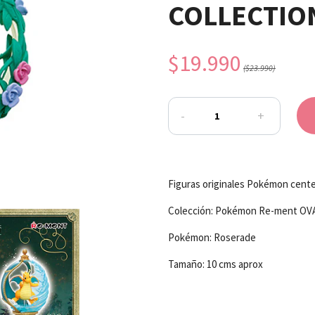
COLLECTIO
$19.990
($23.990)
-
+
Figuras originales Pokémon cent
Colección: Pokémon Re-ment O
Pokémon: Roserade
Tamaño: 10 cms aprox