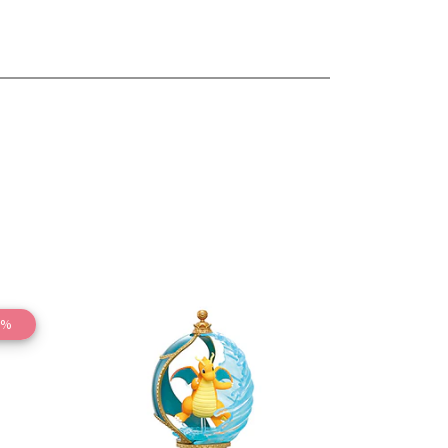
7%
les
Ver detalles