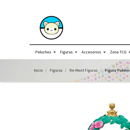
+56957440225 /
Peluches
Figuras
Accesorios
Zona TCG
Inicio
Figuras
Re-Ment Figuras
Figura Pokém