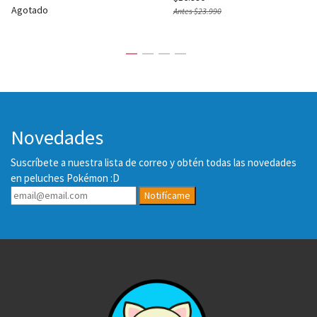
Agotado
Antes
$23.990
Novedades
Suscríbete a nuestra lista de correo y obtén todas las novedades
en peluches Pokémon :D
Notifícame