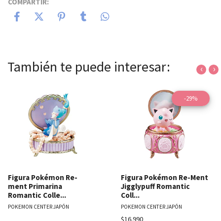
COMPARTIR:
También te puede interesar:
‹
›
-29%
Figura Pokémon Re-
Figura Pokémon Re-Ment
ment Primarina
Jigglypuff Romantic
Romantic Colle...
Coll...
POKEMON CENTER JAPÓN
POKEMON CENTER JAPÓN
$16.990