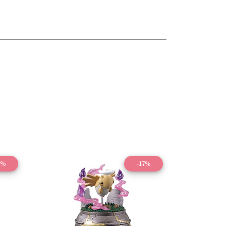
7%
-17%
les
Ver detalles