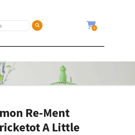
0
émon Re-Ment
icketot A Little