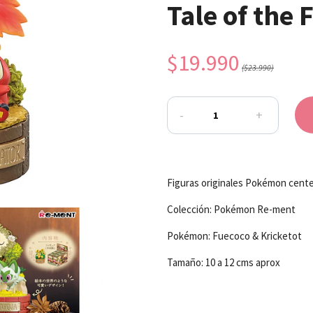
Tale of the 
$19.990
($23.990)
-
+
Figuras originales Pokémon cent
Colección: Pokémon Re-ment
Pokémon: Fuecoco & Kricketot
Tamaño: 10 a 12 cms aprox