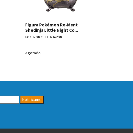
Figura Pokémon Re-Ment
Figura Po
Shedinja Little Night Co...
Sentret For
POKEMON CENTER JAPÓN
POKEMON CENT
Agotado
Agotado
Notifícame