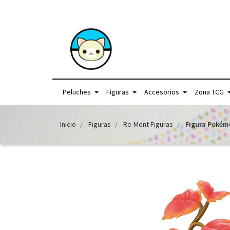
+56957440225 /
Peluches
Figuras
Accesorios
Zona TCG
Inicio
Figuras
Re-Ment Figuras
Figura Pokémo