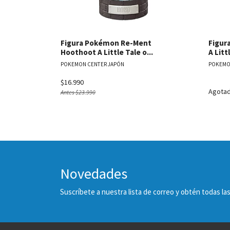
Figura Pokémon Re-Ment
Figur
Hoothoot A Little Tale o...
A Littl
POKEMON CENTER JAPÓN
POKEMO
$16.990
Agota
Antes
$23.990
Novedades
Suscríbete a nuestra lista de correo y obtén todas 