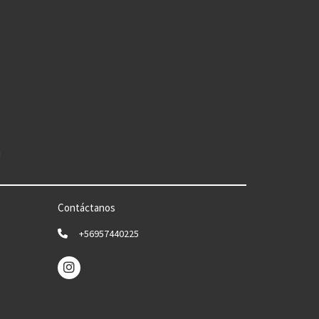
n
Contáctanos
+56957440225