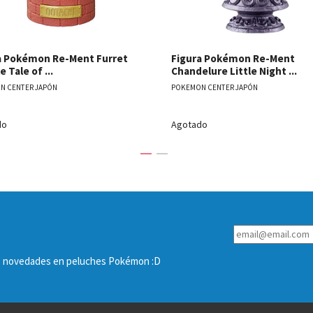
a Pokémon Re-Ment Furret
Figura Pokémon Re-Ment
e Tale of ...
Chandelure Little Night ...
N CENTER JAPÓN
POKEMON CENTER JAPÓN
do
Agotado
las novedades en peluches Pokémon :D