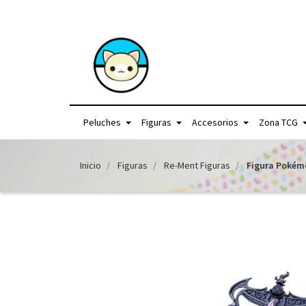
+56957440225 /
Peluches
Figuras
Accesorios
Zona TCG
Inicio
Figuras
Re-Ment Figuras
Figura Pokémo