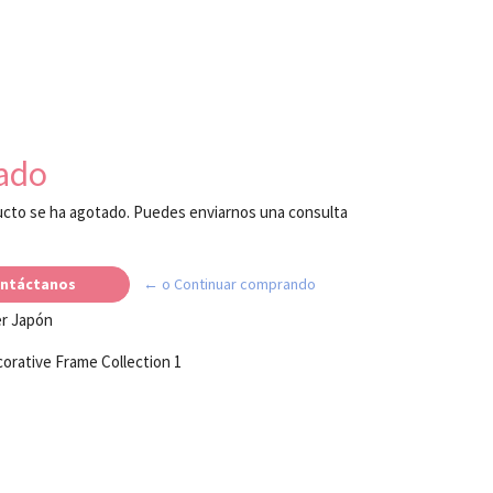
ado
cto se ha agotado. Puedes enviarnos una consulta
ntáctanos
← o Continuar comprando
er Japón
rative Frame Collection 1