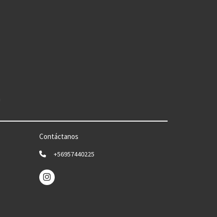
n
Contáctanos
+56957440225