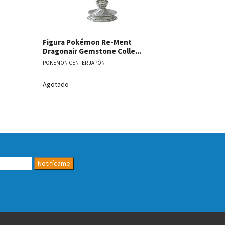
Figura Pokémon Re-Ment
Figura Po
Dragonair Gemstone Colle...
Whimsicott
POKEMON CENTER JAPÓN
POKEMON CENT
$19.990
Agotado
Antes
$23.990
Notifícame