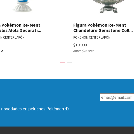
a Pokémon Re-Ment
Figura Pokémon Re-Ment
les Alola Decorati...
Chandelure Gemstone Coll...
N CENTER JAPÓN
POKEMON CENTER JAPÓN
$19.990
do
Antes
$23.990
las novedades en peluches Pokémon :D