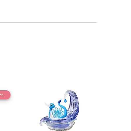
7%
les
Ver detalles