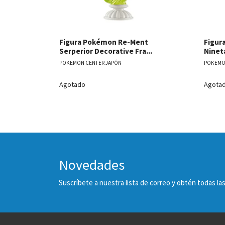
Figura Pokémon Re-Ment
Figur
Serperior Decorative Fra...
Nineta
POKEMON CENTER JAPÓN
POKEMO
Agotado
Agota
Novedades
Suscríbete a nuestra lista de correo y obtén todas 