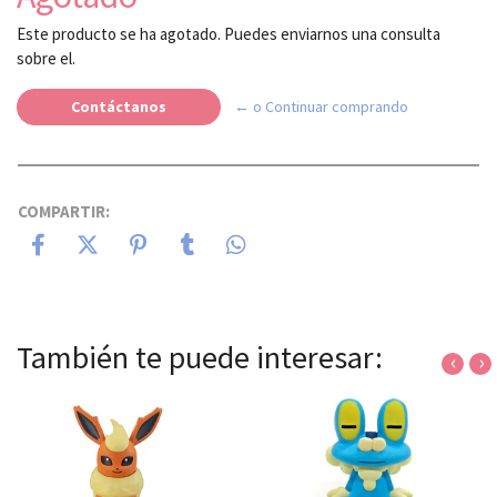
Este producto se ha agotado. Puedes enviarnos una consulta
sobre el.
Contáctanos
← o Continuar comprando
COMPARTIR:
También te puede interesar:
‹
›