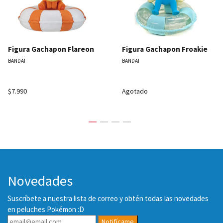
Figura Gachapon Flareon
Figura Gachapon Froakie
BANDAI
BANDAI
$7.990
Agotado
Novedades
Suscríbete a nuestra lista de correo y obtén todas las novedades
en peluches Pokémon :D
Notifícame