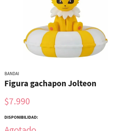
BANDAI
Figura gachapon Jolteon
$7.990
DISPONIBILIDAD:
Agotado