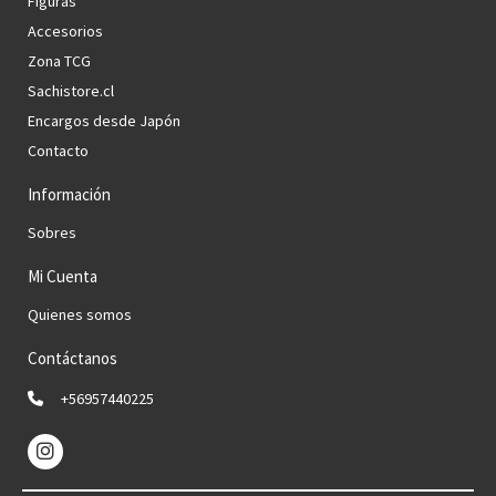
Figuras
Accesorios
Zona TCG
Sachistore.cl
Encargos desde Japón
Contacto
Información
Sobres
Mi Cuenta
Quienes somos
Contáctanos
+56957440225