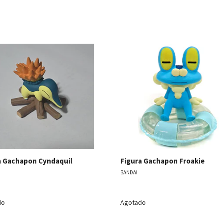
Ver detalles
Ver detal
a Gachapon Cyndaquil
Figura Gachapon Froakie
BANDAI
do
Agotado