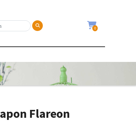
0
hapon Flareon