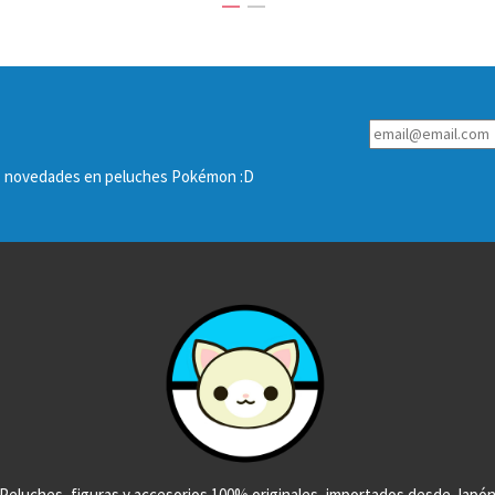
las novedades en peluches Pokémon :D
Peluches, figuras y accesorios 100% originales, importados desde Japó