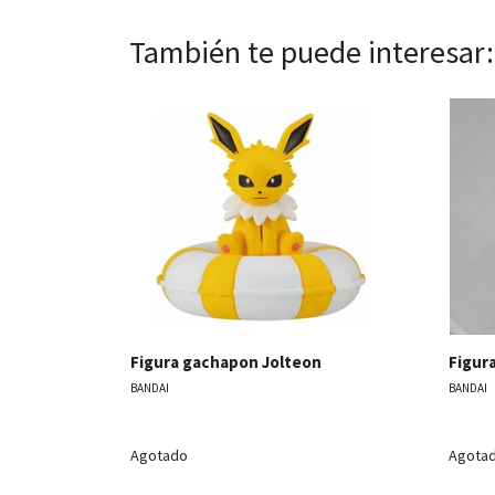
También te puede interesar:
Ver detalles
Figura gachapon Jolteon
Figur
BANDAI
BANDAI
Agotado
Agota