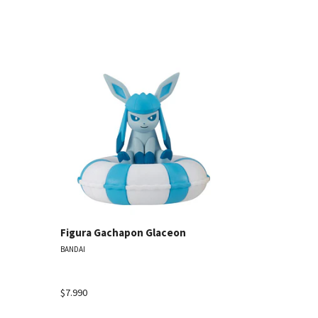
les
Ver detalles
Figura Ga
Figura Gachapon Glaceon
BANDAI
BANDAI
$7.990
Agotado