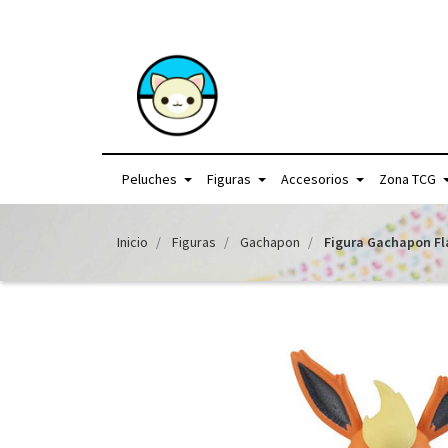
+56957440225 /
Peluches
Figuras
Accesorios
Zona TCG
Inicio
Figuras
Gachapon
Figura Gachapon Fl