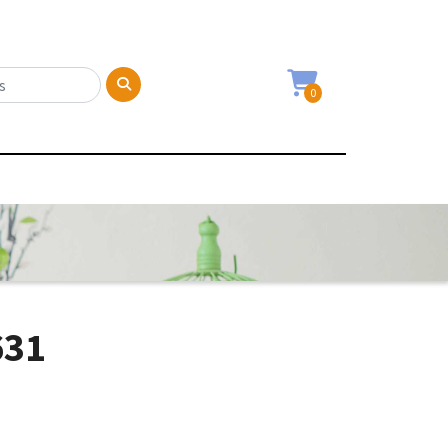
0
631