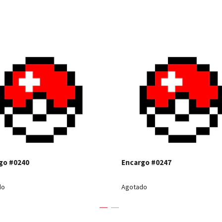
Ver detalles
Ver detal
go #0240
Encargo #0247
do
Agotado