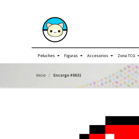
+56957440225 /
Peluches
Figuras
Accesorios
Zona TCG
Inicio
Encargo #0631