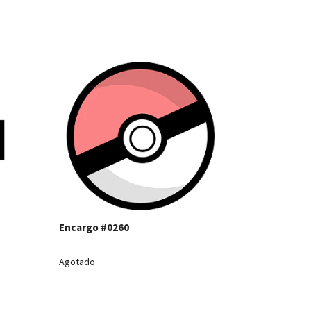
les
Ver detalles
Ver detall
Encargo #
Encargo #0260
Agotado
Agotado