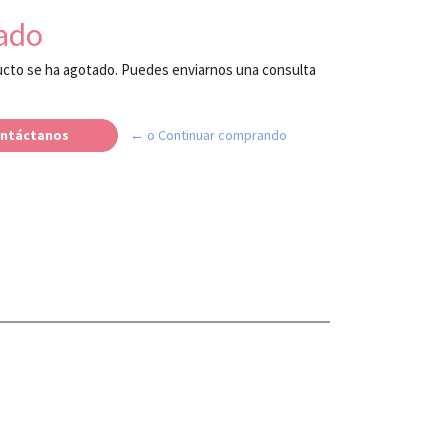
ado
cto se ha agotado. Puedes enviarnos una consulta
ntáctanos
← o Continuar comprando