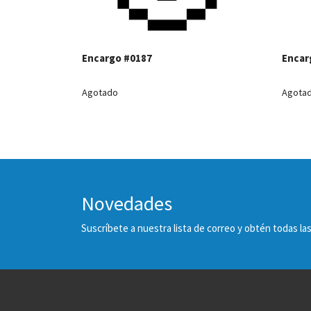
Encargo #0187
Encar
Agotado
Agota
Novedades
Suscríbete a nuestra lista de correo y obtén todas 