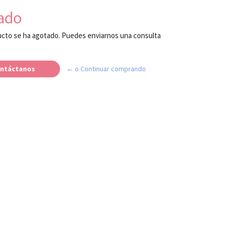
ado
cto se ha agotado. Puedes enviarnos una consulta
ntáctanos
← o Continuar comprando