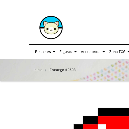
+56957440225 /
Peluches
Figuras
Accesorios
Zona TCG
Inicio
Encargo #0603