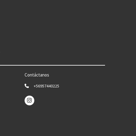
n
Contáctanos
+56957440225