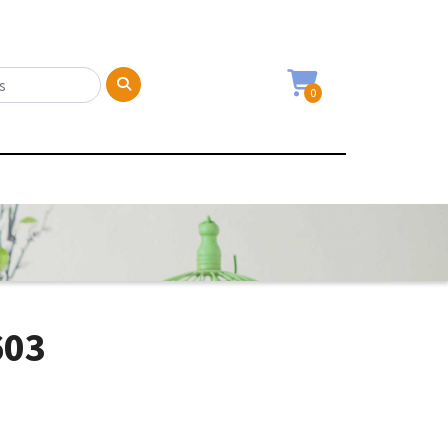
0
603