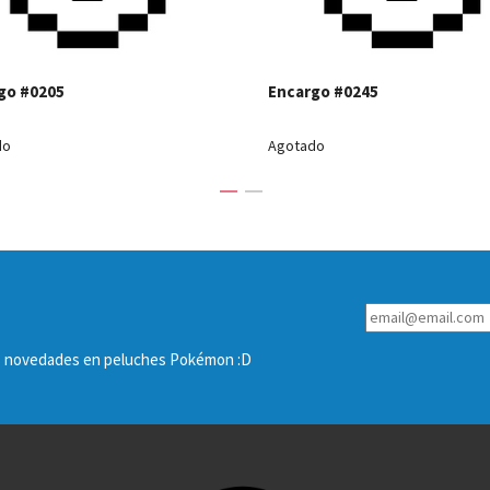
go #0205
Encargo #0245
do
Agotado
las novedades en peluches Pokémon :D